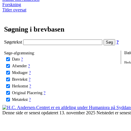
Forskning
Titler oversat
Søgning i brevbasen
Søgetekst
?
Søge-afgrænsning:
Hjæl
Dato
?
Herko
Afsender
?
Modtager
?
Brevtekst
?
Herkomst
?
Original Placering
?
Metatekst
?
Denne side er senest opdateret 13. november 2025 Netstedet er senest