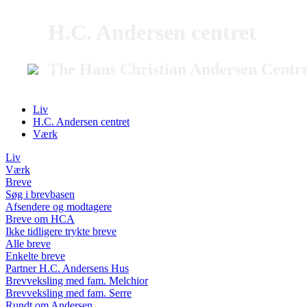
H.C. Andersen centret
The Hans Christian Andersen Centr
Liv
H.C. Andersen centret
Værk
Liv
Værk
Breve
Søg i brevbasen
Afsendere og modtagere
Breve om HCA
Ikke tidligere trykte breve
Alle breve
Enkelte breve
Partner H.C. Andersens Hus
Brevveksling med fam. Melchior
Brevveksling med fam. Serre
Rundt om Andersen