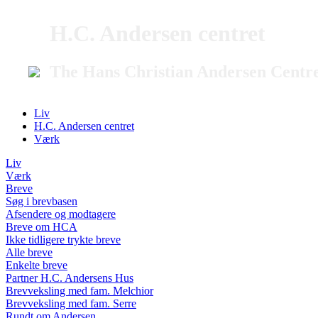
H.C. Andersen centret
The Hans Christian Andersen Centr
Liv
H.C. Andersen centret
Værk
Liv
Værk
Breve
Søg i brevbasen
Afsendere og modtagere
Breve om HCA
Ikke tidligere trykte breve
Alle breve
Enkelte breve
Partner H.C. Andersens Hus
Brevveksling med fam. Melchior
Brevveksling med fam. Serre
Rundt om Andersen