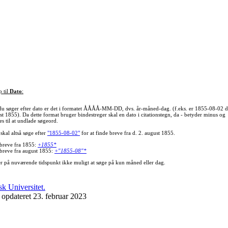
p til
Dato
:
du søger efter dato er det i formatet ÅÅÅÅ-MM-DD, dvs. år-måned-dag. (f.eks. er 1855-08-02 d
st 1855). Da dette format bruger bindestreger skal en dato i citationstegn, da - betyder minus og
s til at undlade søgeord.
skal altså søge efter
"1855-08-02"
for at finde breve fra d. 2. august 1855.
 breve fra 1855:
+1855*
 breve fra august 1855:
+"1855-08"*
er på nuværende tidspunkt ikke muligt at søge på kun måned eller dag.
 opdateret 23. februar 2023