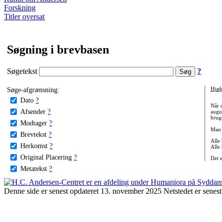
Forskning
Titler oversat
Søgning i brevbasen
Søgetekst
?
Søge-afgrænsning:
Hjæl
Dato
?
Når 
Afsender
?
augu
bruge
Modtager
?
Man 
Brevtekst
?
Alle
Herkomst
?
Alle
Original Placering
?
Det 
Metatekst
?
Denne side er senest opdateret 13. november 2025 Netstedet er senest