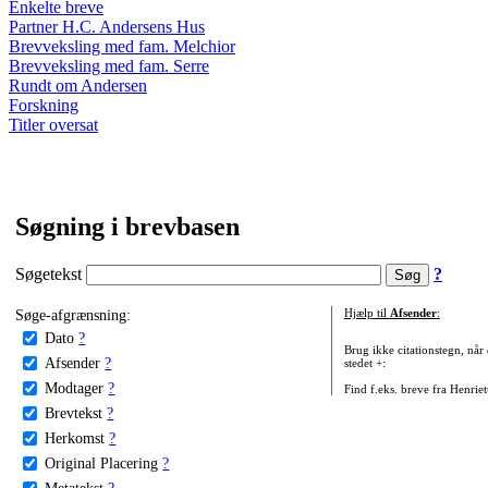
Enkelte breve
Partner H.C. Andersens Hus
Brevveksling med fam. Melchior
Brevveksling med fam. Serre
Rundt om Andersen
Forskning
Titler oversat
Søgning i brevbasen
Søgetekst
?
Søge-afgrænsning:
Hjælp til
Afsender
:
Dato
?
Brug ikke citationstegn, når
Afsender
?
stedet +:
Modtager
?
Find f.eks. breve fra Henrie
Brevtekst
?
Herkomst
?
Original Placering
?
Metatekst
?