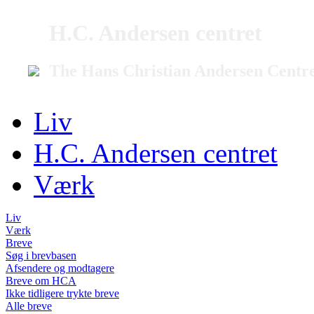
H.C. Andersen centret
The Hans Christian Andersen Centr
Liv
H.C. Andersen centret
Værk
Liv
Værk
Breve
Søg i brevbasen
Afsendere og modtagere
Breve om HCA
Ikke tidligere trykte breve
Alle breve