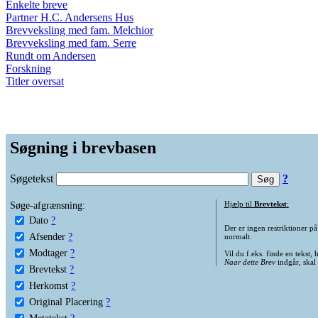
Enkelte breve
Partner H.C. Andersens Hus
Brevveksling med fam. Melchior
Brevveksling med fam. Serre
Rundt om Andersen
Forskning
Titler oversat
Søgning i brevbasen
Søgetekst
?
Søge-afgrænsning:
Hjælp til
Brevtekst
:
Dato
?
Der er ingen restriktioner p
Afsender
?
normalt.
Modtager
?
Vil du f.eks. finde en tekst,
Naar dette Brev
indgår, skal
Brevtekst
?
Herkomst
?
Original Placering
?
Metatekst
?