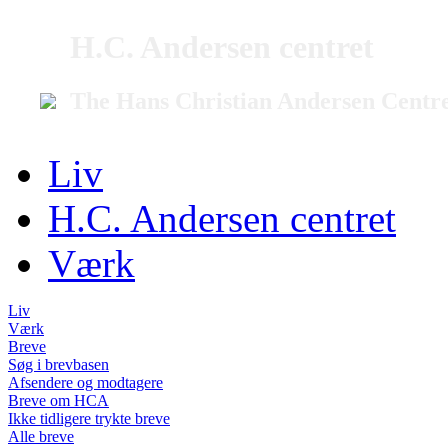
H.C. Andersen centret
The Hans Christian Andersen Centr
Liv
H.C. Andersen centret
Værk
Liv
Værk
Breve
Søg i brevbasen
Afsendere og modtagere
Breve om HCA
Ikke tidligere trykte breve
Alle breve