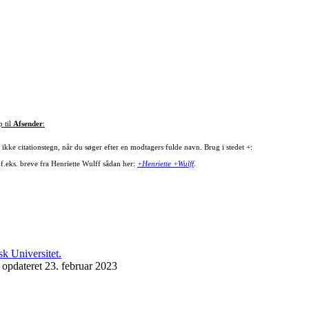
p til
Afsender
:
ikke citationstegn, når du søger efter en modtagers fulde navn. Brug i stedet +:
 f.eks. breve fra Henriette Wulff sådan her:
+Henriette +Wulff
.
 opdateret 23. februar 2023