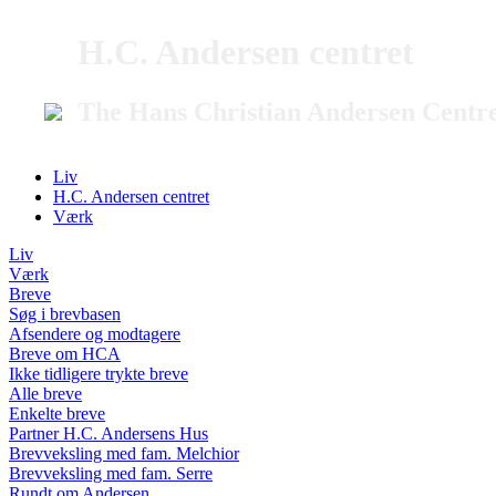
H.C. Andersen centret
The Hans Christian Andersen Centr
Liv
H.C. Andersen centret
Værk
Liv
Værk
Breve
Søg i brevbasen
Afsendere og modtagere
Breve om HCA
Ikke tidligere trykte breve
Alle breve
Enkelte breve
Partner H.C. Andersens Hus
Brevveksling med fam. Melchior
Brevveksling med fam. Serre
Rundt om Andersen