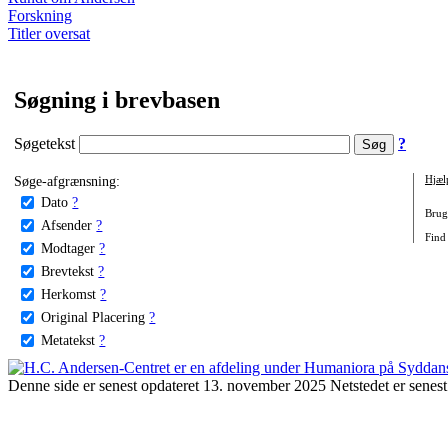
Forskning
Titler oversat
Søgning i brevbasen
Søgetekst
?
Søge-afgrænsning:
Hjæl
Dato
?
Brug 
Afsender
?
Find
Modtager
?
Brevtekst
?
Herkomst
?
Original Placering
?
Metatekst
?
Denne side er senest opdateret 13. november 2025 Netstedet er senest