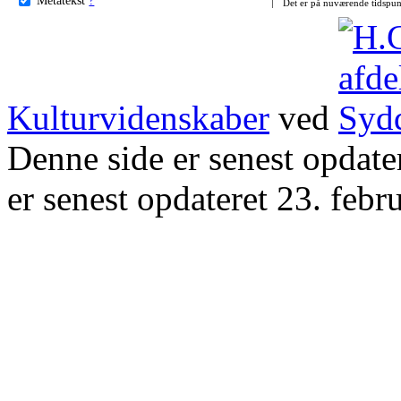
Det er på nuværende tidspun
Kulturvidenskaber
ved
Denne side er senest opdat
er senest opdateret 23. febr