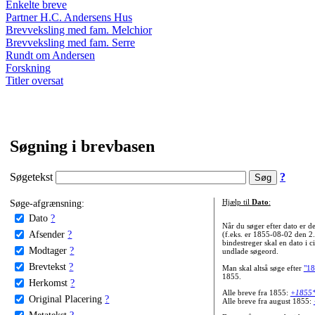
Enkelte breve
Partner H.C. Andersens Hus
Brevveksling med fam. Melchior
Brevveksling med fam. Serre
Rundt om Andersen
Forskning
Titler oversat
Søgning i brevbasen
Søgetekst
?
Søge-afgrænsning:
Hjælp til
Dato
:
Dato
?
Når du søger efter dato er
Afsender
?
(f.eks. er 1855-08-02 den 2
bindestreger skal en dato i c
Modtager
?
undlade søgeord.
Brevtekst
?
Man skal altså søge efter
"18
1855.
Herkomst
?
Alle breve fra 1855:
+1855
Original Placering
?
Alle breve fra august 1855:
Metatekst
?