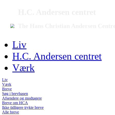
H.C. Andersen centret
The Hans Christian Andersen Centr
Liv
H.C. Andersen centret
Værk
Liv
Værk
Breve
Søg i brevbasen
Afsendere og modtagere
Breve om HCA
Ikke tidligere trykte breve
Alle breve