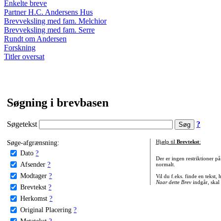
Enkelte breve
Partner H.C. Andersens Hus
Brevveksling med fam. Melchior
Brevveksling med fam. Serre
Rundt om Andersen
Forskning
Titler oversat
Søgning i brevbasen
Søgetekst
?
Søge-afgrænsning:
Hjælp til
Brevtekst
:
Dato
?
Der er ingen restriktioner p
Afsender
?
normalt.
Modtager
?
Vil du f.eks. finde en tekst,
Naar dette Brev
indgår, skal
Brevtekst
?
Herkomst
?
Original Placering
?
Metatekst
?