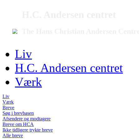
H.C. Andersen centret
The Hans Christian Andersen Centr
Liv
H.C. Andersen centret
Værk
Liv
Værk
Breve
Søg i brevbasen
Afsendere og modtagere
Breve om HCA
Ikke tidligere trykte breve
Alle breve