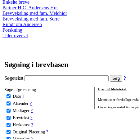
Enkelte breve
Partner H.C. Andersens Hus
Brevveksling med fam. Melchior
Brevveksling med fam. Serre
Rundt om Andersen
Forskning
Titler oversat
Søgning i brevbasen
Søgetekst
?
Søge-afgrænsning:
Hjælp til
Metatekst
:
Dato
?
Metatekst er forskellige reda
Afsender
?
Der er ingen restriktioner på
Modtager
?
Brevtekst
?
Herkomst
?
Original Placering
?
Metatekst
?