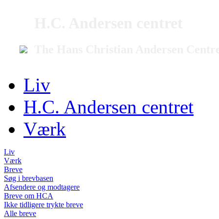
H.C. Andersen centret
The Hans Christian Andersen Centr
Liv
H.C. Andersen centret
Værk
Liv
Værk
Breve
Søg i brevbasen
Afsendere og modtagere
Breve om HCA
Ikke tidligere trykte breve
Alle breve