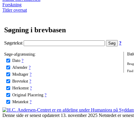
Forskning
Titler oversat
Søgning i brevbasen
Søgetekst
?
Søge-afgrænsning:
Hjæl
Dato
?
Brug 
Afsender
?
Find 
Modtager
?
Brevtekst
?
Herkomst
?
Original Placering
?
Metatekst
?
Denne side er senest opdateret 13. november 2025 Netstedet er senest