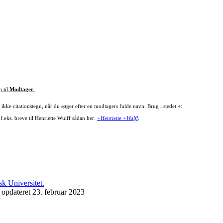
p til
Modtager
:
ikke citationstegn, når du søger efter en modtagers fulde navn. Brug i stedet +:
f.eks. breve til Henriette Wulff sådan her:
+Henriette +Wulff
.
 opdateret 23. februar 2023