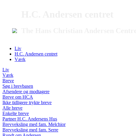
H.C. Andersen centret
The Hans Christian Andersen Centr
Liv
H.C. Andersen centret
Værk
Liv
Værk
Breve
Søg i brevbasen
Afsendere og modtagere
Breve om HCA
Ikke tidligere trykte breve
Alle breve
Enkelte breve
Partner H.C. Andersens Hus
Brevveksling med fam. Melchior
Brevveksling med fam. Serre
Rundt om Andersen