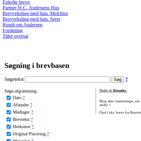
Enkelte breve
Partner H.C. Andersens Hus
Brevveksling med fam. Melchior
Brevveksling med fam. Serre
Rundt om Andersen
Forskning
Titler oversat
Søgning i brevbasen
Søgetekst
?
Søge-afgrænsning:
Hjælp til
Afsender
:
Dato
?
Brug ikke citationstegn, når
Afsender
?
stedet +:
Modtager
?
Find f.eks. breve fra Henrie
Brevtekst
?
Herkomst
?
Original Placering
?
Metatekst
?