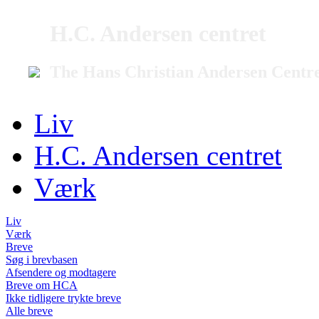
H.C. Andersen centret
The Hans Christian Andersen Centr
Liv
H.C. Andersen centret
Værk
Liv
Værk
Breve
Søg i brevbasen
Afsendere og modtagere
Breve om HCA
Ikke tidligere trykte breve
Alle breve