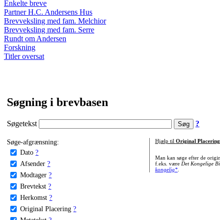
Enkelte breve
Partner H.C. Andersens Hus
Brevveksling med fam. Melchior
Brevveksling med fam. Serre
Rundt om Andersen
Forskning
Titler oversat
Søgning i brevbasen
Søgetekst
?
Søge-afgrænsning:
Hjælp til
Original Placering
Dato
?
Man kan søge efter de origi
Afsender
?
f.eks. være
Det Kongelige Bi
kongelig*
.
Modtager
?
Brevtekst
?
Herkomst
?
Original Placering
?
Metatekst
?