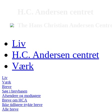
H.C. Andersen centret
The Hans Christian Andersen Centr
Liv
H.C. Andersen centret
Værk
Liv
Værk
Breve
Søg i brevbasen
Afsendere og modtagere
Breve om HCA
Ikke tidligere trykte breve
Alle breve