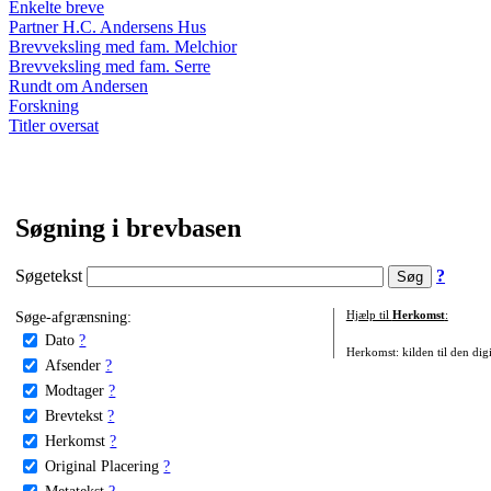
Enkelte breve
Partner H.C. Andersens Hus
Brevveksling med fam. Melchior
Brevveksling med fam. Serre
Rundt om Andersen
Forskning
Titler oversat
Søgning i brevbasen
Søgetekst
?
Søge-afgrænsning:
Hjælp til
Herkomst
:
Dato
?
Herkomst: kilden til den digi
Afsender
?
Modtager
?
Brevtekst
?
Herkomst
?
Original Placering
?
Metatekst
?