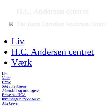
H.C. Andersen centret
The Hans Christian Andersen Centr
Liv
H.C. Andersen centret
Værk
Liv
Værk
Breve
Søg i brevbasen
Afsendere og modtagere
Breve om HCA
Ikke tidligere trykte breve
Alle breve