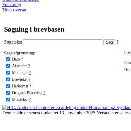
Forskning
Titler oversat
Søgning i brevbasen
Søgetekst
?
Søge-afgrænsning:
Hjæl
Dato
?
Brug 
Afsender
?
Find 
Modtager
?
Brevtekst
?
Herkomst
?
Original Placering
?
Metatekst
?
Denne side er senest opdateret 13. november 2025 Netstedet er senest