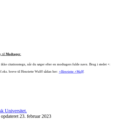
p til
Modtager
:
ikke citationstegn, når du søger efter en modtagers fulde navn. Brug i stedet +:
f.eks. breve til Henriette Wulff sådan her:
+Henriette +Wulff
.
 opdateret 23. februar 2023