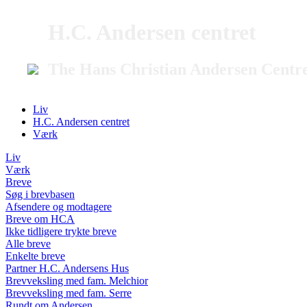
H.C. Andersen centret
The Hans Christian Andersen Centr
Liv
H.C. Andersen centret
Værk
Liv
Værk
Breve
Søg i brevbasen
Afsendere og modtagere
Breve om HCA
Ikke tidligere trykte breve
Alle breve
Enkelte breve
Partner H.C. Andersens Hus
Brevveksling med fam. Melchior
Brevveksling med fam. Serre
Rundt om Andersen