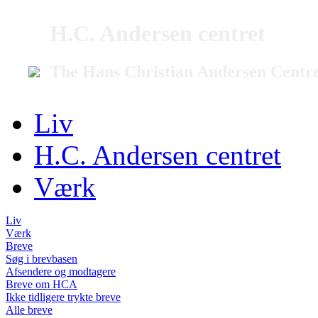
H.C. Andersen centret
The Hans Christian Andersen Centr
Liv
H.C. Andersen centret
Værk
Liv
Værk
Breve
Søg i brevbasen
Afsendere og modtagere
Breve om HCA
Ikke tidligere trykte breve
Alle breve