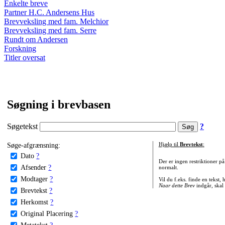
Enkelte breve
Partner H.C. Andersens Hus
Brevveksling med fam. Melchior
Brevveksling med fam. Serre
Rundt om Andersen
Forskning
Titler oversat
Søgning i brevbasen
Søgetekst
?
Søge-afgrænsning:
Hjælp til
Brevtekst
:
Dato
?
Der er ingen restriktioner p
Afsender
?
normalt.
Modtager
?
Vil du f.eks. finde en tekst,
Naar dette Brev
indgår, skal
Brevtekst
?
Herkomst
?
Original Placering
?
Metatekst
?