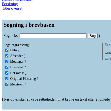
Forskning
Titler oversat
Søgning i brevbasen
Søgetekst
?
Søge-afgrænsning:
Hjæl
Dato
?
Metat
Afsender
?
Der e
Modtager
?
Brevtekst
?
Herkomst
?
Original Placering
?
Metatekst
?
Hvis du ønsker at købe rettigheden til at bruge en tekst eller et billed