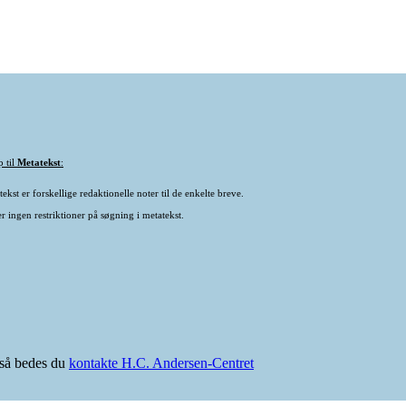
p til
Metatekst
:
ekst er forskellige redaktionelle noter til de enkelte breve.
r ingen restriktioner på søgning i metatekst.
e så bedes du
kontakte H.C. Andersen-Centret