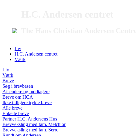
H.C. Andersen centret
The Hans Christian Andersen Centr
Liv
H.C. Andersen centret
Værk
Liv
Værk
Breve
Søg i brevbasen
Afsendere og modtagere
Breve om HCA
Ikke tidligere trykte breve
Alle breve
Enkelte breve
Partner H.C. Andersens Hus
Brevveksling med fam. Melchior
Brevveksling med fam. Serre
Rundt om Andersen