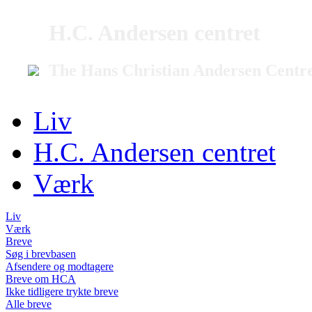
H.C. Andersen centret
The Hans Christian Andersen Centr
Liv
H.C. Andersen centret
Værk
Liv
Værk
Breve
Søg i brevbasen
Afsendere og modtagere
Breve om HCA
Ikke tidligere trykte breve
Alle breve