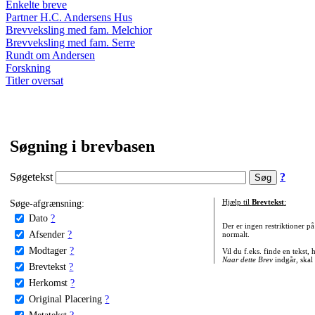
Enkelte breve
Partner H.C. Andersens Hus
Brevveksling med fam. Melchior
Brevveksling med fam. Serre
Rundt om Andersen
Forskning
Titler oversat
Søgning i brevbasen
Søgetekst
?
Søge-afgrænsning:
Hjælp til
Brevtekst
:
Dato
?
Der er ingen restriktioner p
Afsender
?
normalt.
Modtager
?
Vil du f.eks. finde en tekst,
Naar dette Brev
indgår, skal
Brevtekst
?
Herkomst
?
Original Placering
?
Metatekst
?