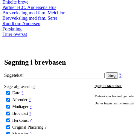
Enkelte breve
Partner H.C. Andersens Hus
Brevveksling med fam. Melchior
Brevveksling med fam. Serre
Rundt om Andersen
Forskning
Titler oversat
Søgning i brevbasen
Søgetekst
?
Søge-afgrænsning:
Hjælp til
Metatekst
:
Dato
?
Metatekst er forskellige reda
Afsender
?
Der er ingen restriktioner på
Modtager
?
Brevtekst
?
Herkomst
?
Original Placering
?
Metatekst
?