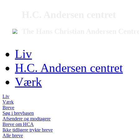
H.C. Andersen centret
The Hans Christian Andersen Centr
Liv
H.C. Andersen centret
Værk
Liv
Værk
Breve
Søg i brevbasen
Afsendere og modtagere
Breve om HCA
Ikke tidligere trykte breve
Alle breve