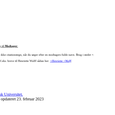
p til
Modtager
:
ikke citationstegn, når du søger efter en modtagers fulde navn. Brug i stedet +:
f.eks. breve til Henriette Wulff sådan her:
+Henriette +Wulff
.
 opdateret 23. februar 2023