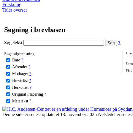
Forskning
Titler oversat
Søgning i brevbasen
Søgetekst
?
Søge-afgrænsning:
Hjæl
Dato
?
Brug 
Afsender
?
Find 
Modtager
?
Brevtekst
?
Herkomst
?
Original Placering
?
Metatekst
?
Denne side er senest opdateret 13. november 2025 Netstedet er senest