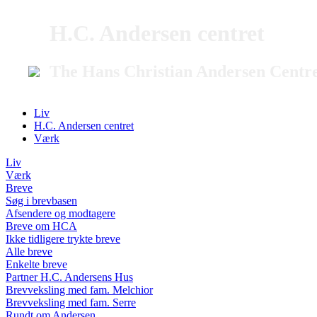
H.C. Andersen centret
The Hans Christian Andersen Centr
Liv
H.C. Andersen centret
Værk
Liv
Værk
Breve
Søg i brevbasen
Afsendere og modtagere
Breve om HCA
Ikke tidligere trykte breve
Alle breve
Enkelte breve
Partner H.C. Andersens Hus
Brevveksling med fam. Melchior
Brevveksling med fam. Serre
Rundt om Andersen