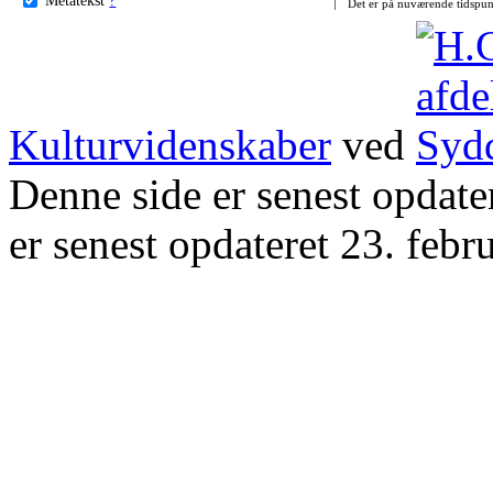
Det er på nuværende tidspun
Kulturvidenskaber
ved
Denne side er senest opdat
er senest opdateret 23. febr