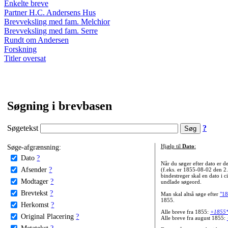
Enkelte breve
Partner H.C. Andersens Hus
Brevveksling med fam. Melchior
Brevveksling med fam. Serre
Rundt om Andersen
Forskning
Titler oversat
Søgning i brevbasen
Søgetekst
?
Søge-afgrænsning:
Hjælp til
Dato
:
Dato
?
Når du søger efter dato er
Afsender
?
(f.eks. er 1855-08-02 den 2
bindestreger skal en dato i c
Modtager
?
undlade søgeord.
Brevtekst
?
Man skal altså søge efter
"18
1855.
Herkomst
?
Alle breve fra 1855:
+1855
Original Placering
?
Alle breve fra august 1855:
Metatekst
?