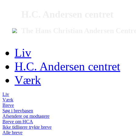
H.C. Andersen centret
The Hans Christian Andersen Centr
Liv
H.C. Andersen centret
Værk
Liv
Værk
Breve
Søg i brevbasen
Afsendere og modtagere
Breve om HCA
Ikke tidligere trykte breve
Alle breve