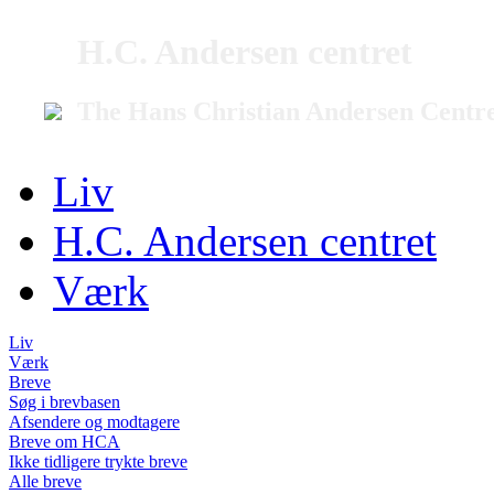
H.C. Andersen centret
The Hans Christian Andersen Centr
Liv
H.C. Andersen centret
Værk
Liv
Værk
Breve
Søg i brevbasen
Afsendere og modtagere
Breve om HCA
Ikke tidligere trykte breve
Alle breve