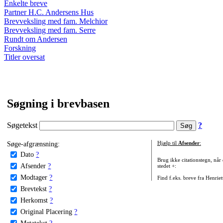
Enkelte breve
Partner H.C. Andersens Hus
Brevveksling med fam. Melchior
Brevveksling med fam. Serre
Rundt om Andersen
Forskning
Titler oversat
Søgning i brevbasen
Søgetekst
?
Søge-afgrænsning:
Hjælp til
Afsender
:
Dato
?
Brug ikke citationstegn, når
Afsender
?
stedet +:
Modtager
?
Find f.eks. breve fra Henrie
Brevtekst
?
Herkomst
?
Original Placering
?
Metatekst
?