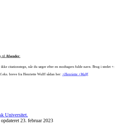
p til
Afsender
:
ikke citationstegn, når du søger efter en modtagers fulde navn. Brug i stedet +:
 f.eks. breve fra Henriette Wulff sådan her:
+Henriette +Wulff
.
 opdateret 23. februar 2023