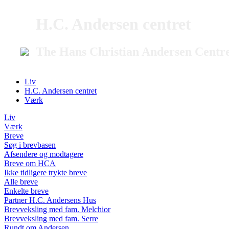
H.C. Andersen centret
The Hans Christian Andersen Centr
Liv
H.C. Andersen centret
Værk
Liv
Værk
Breve
Søg i brevbasen
Afsendere og modtagere
Breve om HCA
Ikke tidligere trykte breve
Alle breve
Enkelte breve
Partner H.C. Andersens Hus
Brevveksling med fam. Melchior
Brevveksling med fam. Serre
Rundt om Andersen