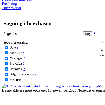
Forskning
Titler oversat
Søgning i brevbasen
Søgetekst
?
Søge-afgrænsning:
Hjæl
Dato
?
Brug 
Afsender
?
Find
Modtager
?
Brevtekst
?
Herkomst
?
Original Placering
?
Metatekst
?
Denne side er senest opdateret 13. november 2025 Netstedet er senest