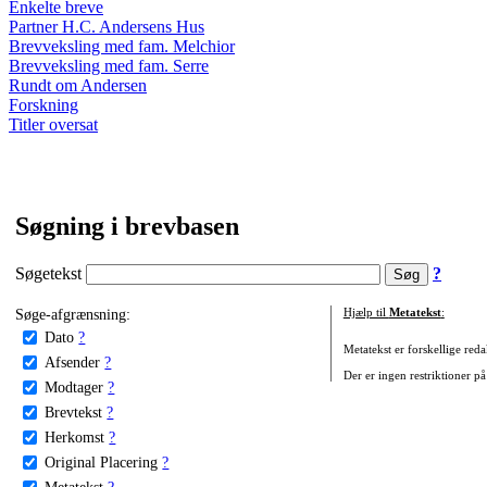
Enkelte breve
Partner H.C. Andersens Hus
Brevveksling med fam. Melchior
Brevveksling med fam. Serre
Rundt om Andersen
Forskning
Titler oversat
Søgning i brevbasen
Søgetekst
?
Søge-afgrænsning:
Hjælp til
Metatekst
:
Dato
?
Metatekst er forskellige reda
Afsender
?
Der er ingen restriktioner på
Modtager
?
Brevtekst
?
Herkomst
?
Original Placering
?
Metatekst
?