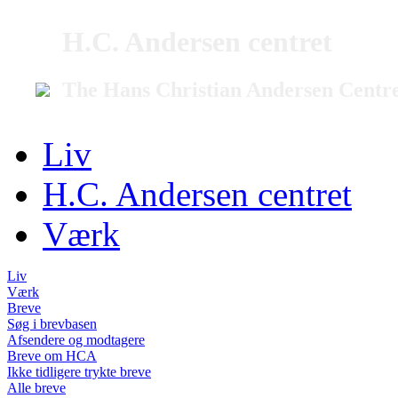
H.C. Andersen centret
The Hans Christian Andersen Centr
Liv
H.C. Andersen centret
Værk
Liv
Værk
Breve
Søg i brevbasen
Afsendere og modtagere
Breve om HCA
Ikke tidligere trykte breve
Alle breve