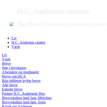
H.C. Andersen centret
The Hans Christian Andersen Centr
Liv
H.C. Andersen centret
Værk
Liv
Værk
Breve
Søg i brevbasen
Afsendere og modtagere
Breve om HCA
Ikke tidligere trykte breve
Alle breve
Enkelte breve
Partner H.C. Andersens Hus
Brevveksling med fam. Melchior
Brevveksling med fam. Serre
Rundt om Andersen