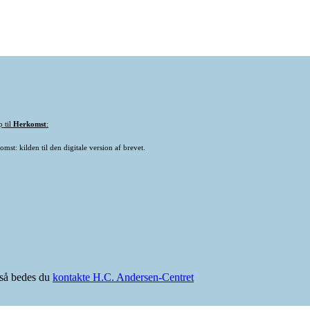
p til
Herkomst
:
mst: kilden til den digitale version af brevet.
e så bedes du
kontakte H.C. Andersen-Centret