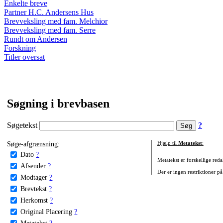
Enkelte breve
Partner H.C. Andersens Hus
Brevveksling med fam. Melchior
Brevveksling med fam. Serre
Rundt om Andersen
Forskning
Titler oversat
Søgning i brevbasen
Søgetekst
?
Søge-afgrænsning:
Hjælp til
Metatekst
:
Dato
?
Metatekst er forskellige reda
Afsender
?
Der er ingen restriktioner på
Modtager
?
Brevtekst
?
Herkomst
?
Original Placering
?
Metatekst
?