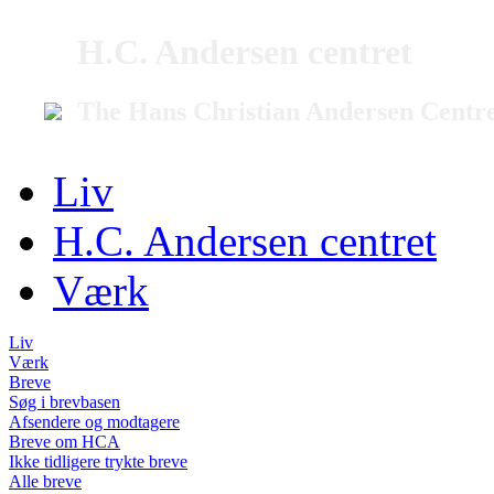
H.C. Andersen centret
The Hans Christian Andersen Centr
Liv
H.C. Andersen centret
Værk
Liv
Værk
Breve
Søg i brevbasen
Afsendere og modtagere
Breve om HCA
Ikke tidligere trykte breve
Alle breve