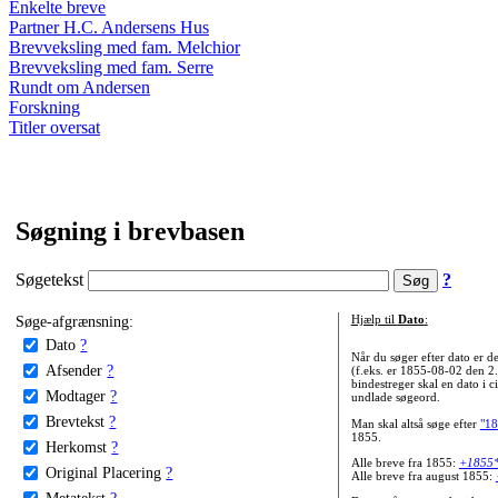
Enkelte breve
Partner H.C. Andersens Hus
Brevveksling med fam. Melchior
Brevveksling med fam. Serre
Rundt om Andersen
Forskning
Titler oversat
Søgning i brevbasen
Søgetekst
?
Søge-afgrænsning:
Hjælp til
Dato
:
Dato
?
Når du søger efter dato er
Afsender
?
(f.eks. er 1855-08-02 den 2
bindestreger skal en dato i c
Modtager
?
undlade søgeord.
Brevtekst
?
Man skal altså søge efter
"18
1855.
Herkomst
?
Alle breve fra 1855:
+1855
Original Placering
?
Alle breve fra august 1855:
Metatekst
?