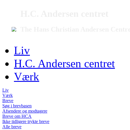
H.C. Andersen centret
The Hans Christian Andersen Centr
Liv
H.C. Andersen centret
Værk
Liv
Værk
Breve
Søg i brevbasen
Afsendere og modtagere
Breve om HCA
Ikke tidligere trykte breve
Alle breve