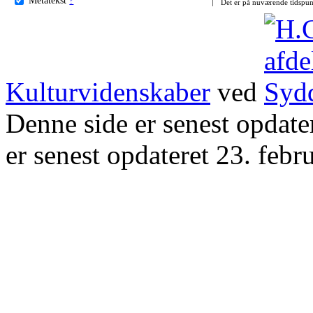
Det er på nuværende tidspun
Kulturvidenskaber
ved
Denne side er senest opdat
er senest opdateret 23. febr