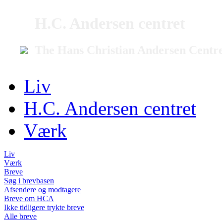
H.C. Andersen centret
The Hans Christian Andersen Centr
Liv
H.C. Andersen centret
Værk
Liv
Værk
Breve
Søg i brevbasen
Afsendere og modtagere
Breve om HCA
Ikke tidligere trykte breve
Alle breve