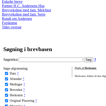
Enkelte breve
Partner H.C. Andersens Hus
Brevveksling med fam. Melchior
Brevveksling med fam. Serre
Rundt om Andersen
Forskning
Titler oversat
Søgning i brevbasen
Søgetekst
?
Søge-afgrænsning:
Hjælp til
Herkomst
:
Dato
?
Herkomst: kilden til den digi
Afsender
?
Modtager
?
Brevtekst
?
Herkomst
?
Original Placering
?
Metatekst
?