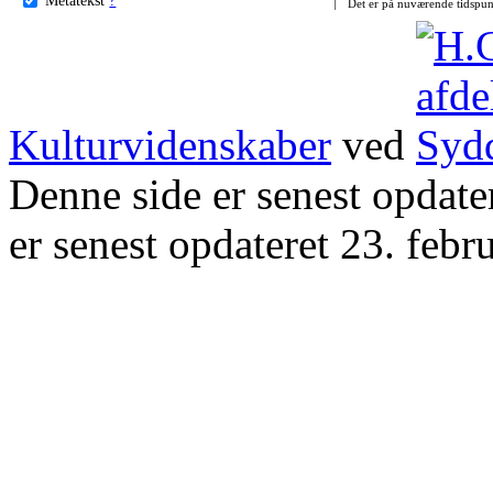
Det er på nuværende tidspun
Kulturvidenskaber
ved
Denne side er senest opdat
er senest opdateret 23. febr