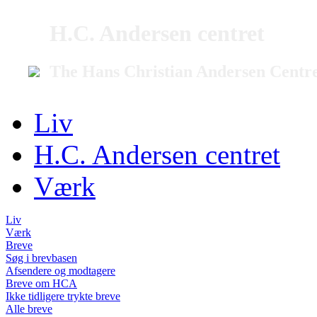
H.C. Andersen centret
The Hans Christian Andersen Centr
Liv
H.C. Andersen centret
Værk
Liv
Værk
Breve
Søg i brevbasen
Afsendere og modtagere
Breve om HCA
Ikke tidligere trykte breve
Alle breve