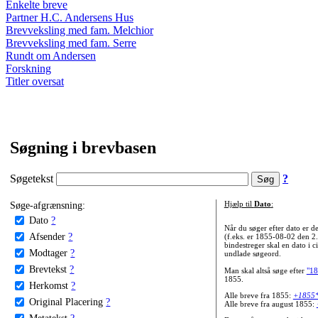
Enkelte breve
Partner H.C. Andersens Hus
Brevveksling med fam. Melchior
Brevveksling med fam. Serre
Rundt om Andersen
Forskning
Titler oversat
Søgning i brevbasen
Søgetekst
?
Søge-afgrænsning:
Hjælp til
Dato
:
Dato
?
Når du søger efter dato er
Afsender
?
(f.eks. er 1855-08-02 den 2
bindestreger skal en dato i c
Modtager
?
undlade søgeord.
Brevtekst
?
Man skal altså søge efter
"18
1855.
Herkomst
?
Alle breve fra 1855:
+1855
Original Placering
?
Alle breve fra august 1855:
Metatekst
?