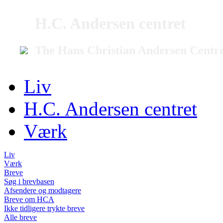
H.C. Andersen centret
The Hans Christian Andersen Centr
Liv
H.C. Andersen centret
Værk
Liv
Værk
Breve
Søg i brevbasen
Afsendere og modtagere
Breve om HCA
Ikke tidligere trykte breve
Alle breve