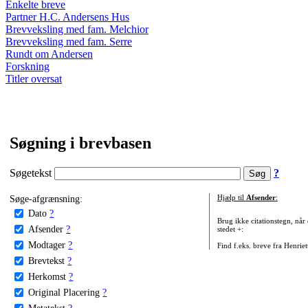
Enkelte breve
Partner H.C. Andersens Hus
Brevveksling med fam. Melchior
Brevveksling med fam. Serre
Rundt om Andersen
Forskning
Titler oversat
Søgning i brevbasen
Søgetekst
?
Søge-afgrænsning:
Hjælp til
Afsender
:
Dato
?
Brug ikke citationstegn, når
Afsender
?
stedet +:
Modtager
?
Find f.eks. breve fra Henrie
Brevtekst
?
Herkomst
?
Original Placering
?
Metatekst
?