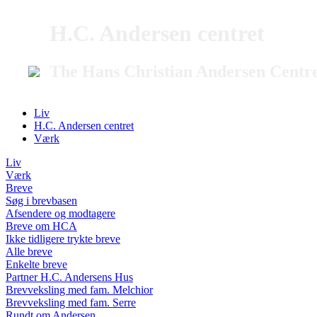
H.C. Andersen centret
The Hans Christian Andersen Centr
Liv
H.C. Andersen centret
Værk
Liv
Værk
Breve
Søg i brevbasen
Afsendere og modtagere
Breve om HCA
Ikke tidligere trykte breve
Alle breve
Enkelte breve
Partner H.C. Andersens Hus
Brevveksling med fam. Melchior
Brevveksling med fam. Serre
Rundt om Andersen