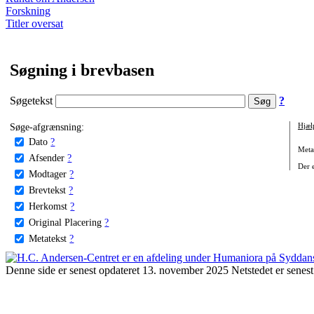
Forskning
Titler oversat
Søgning i brevbasen
Søgetekst
?
Søge-afgrænsning:
Hjæl
Dato
?
Metat
Afsender
?
Der e
Modtager
?
Brevtekst
?
Herkomst
?
Original Placering
?
Metatekst
?
Denne side er senest opdateret 13. november 2025 Netstedet er senest