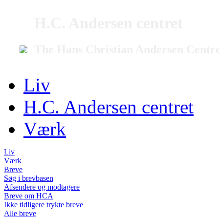
H.C. Andersen centret
The Hans Christian Andersen Centr
Liv
H.C. Andersen centret
Værk
Liv
Værk
Breve
Søg i brevbasen
Afsendere og modtagere
Breve om HCA
Ikke tidligere trykte breve
Alle breve