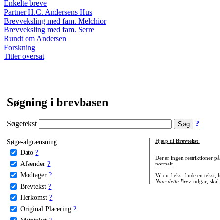
Enkelte breve
Partner H.C. Andersens Hus
Brevveksling med fam. Melchior
Brevveksling med fam. Serre
Rundt om Andersen
Forskning
Titler oversat
Søgning i brevbasen
Søgetekst
?
Søge-afgrænsning:
Hjælp til
Brevtekst
:
Dato
?
Der er ingen restriktioner p
Afsender
?
normalt.
Modtager
?
Vil du f.eks. finde en tekst,
Naar dette Brev
indgår, skal
Brevtekst
?
Herkomst
?
Original Placering
?
Metatekst
?