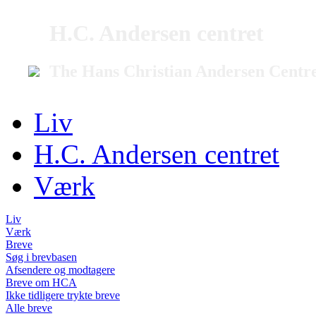
H.C. Andersen centret
The Hans Christian Andersen Centr
Liv
H.C. Andersen centret
Værk
Liv
Værk
Breve
Søg i brevbasen
Afsendere og modtagere
Breve om HCA
Ikke tidligere trykte breve
Alle breve