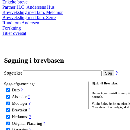
Enkelte breve
Partner H.C. Andersens Hus
Brevveksling med fam. Melchior
Brevveksling med fam. Serre
Rundt om Andersen
Forskning
Titler oversat
Søgning i brevbasen
Søgetekst
?
Søge-afgrænsning:
Hjælp til
Brevtekst
:
Dato
?
Der er ingen restriktioner p
Afsender
?
normalt.
Modtager
?
Vil du f.eks. finde en tekst,
Naar dette Brev
indgår, skal
Brevtekst
?
Herkomst
?
Original Placering
?
Metatekst
?