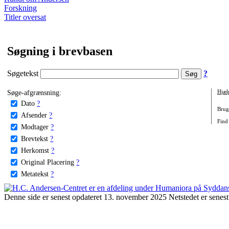
Forskning
Titler oversat
Søgning i brevbasen
Søgetekst
?
Søge-afgrænsning:
Hjæl
Dato
?
Brug 
Afsender
?
Find
Modtager
?
Brevtekst
?
Herkomst
?
Original Placering
?
Metatekst
?
Denne side er senest opdateret 13. november 2025 Netstedet er senest