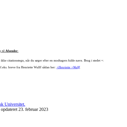
p til
Afsender
:
ikke citationstegn, når du søger efter en modtagers fulde navn. Brug i stedet +:
 f.eks. breve fra Henriette Wulff sådan her:
+Henriette +Wulff
.
 opdateret 23. februar 2023