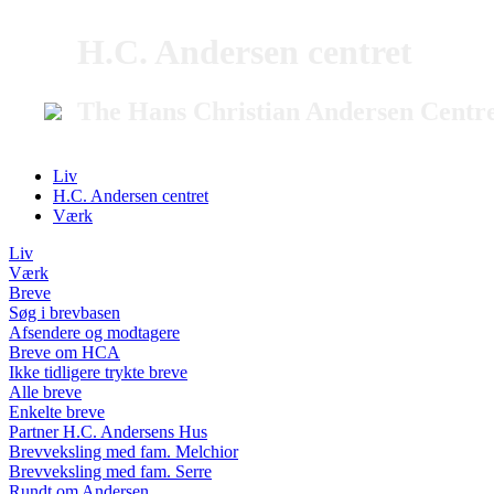
H.C. Andersen centret
The Hans Christian Andersen Centr
Liv
H.C. Andersen centret
Værk
Liv
Værk
Breve
Søg i brevbasen
Afsendere og modtagere
Breve om HCA
Ikke tidligere trykte breve
Alle breve
Enkelte breve
Partner H.C. Andersens Hus
Brevveksling med fam. Melchior
Brevveksling med fam. Serre
Rundt om Andersen