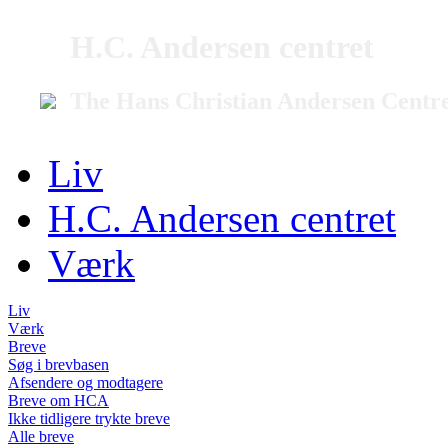
H.C. Andersen centret
The Hans Christian Andersen Centr
Liv
H.C. Andersen centret
Værk
Liv
Værk
Breve
Søg i brevbasen
Afsendere og modtagere
Breve om HCA
Ikke tidligere trykte breve
Alle breve