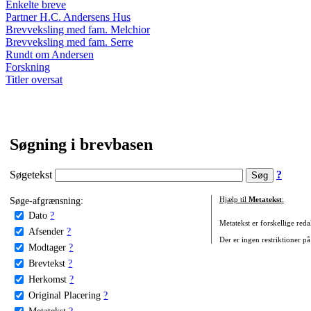
Enkelte breve
Partner H.C. Andersens Hus
Brevveksling med fam. Melchior
Brevveksling med fam. Serre
Rundt om Andersen
Forskning
Titler oversat
Søgning i brevbasen
Søgetekst
?
Søge-afgrænsning:
Hjælp til
Metatekst
:
Dato
?
Metatekst er forskellige reda
Afsender
?
Der er ingen restriktioner på
Modtager
?
Brevtekst
?
Herkomst
?
Original Placering
?
Metatekst
?