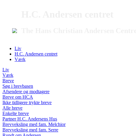
H.C. Andersen centret
The Hans Christian Andersen Centr
Liv
H.C. Andersen centret
Værk
Liv
Værk
Breve
Søg i brevbasen
Afsendere og modtagere
Breve om HCA
Ikke tidligere trykte breve
Alle breve
Enkelte breve
Partner H.C. Andersens Hus
Brevveksling med fam. Melchior
Brevveksling med fam. Serre
Rundt om Andersen