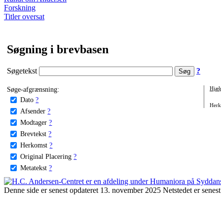
Forskning
Titler oversat
Søgning i brevbasen
Søgetekst
?
Søge-afgrænsning:
Hjæl
Dato
?
Herko
Afsender
?
Modtager
?
Brevtekst
?
Herkomst
?
Original Placering
?
Metatekst
?
Denne side er senest opdateret 13. november 2025 Netstedet er senest