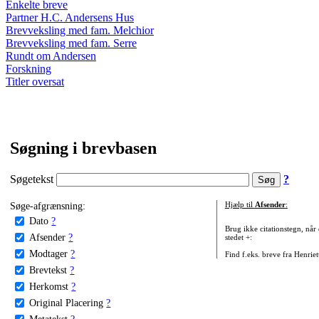
Enkelte breve
Partner H.C. Andersens Hus
Brevveksling med fam. Melchior
Brevveksling med fam. Serre
Rundt om Andersen
Forskning
Titler oversat
Søgning i brevbasen
Søgetekst
?
Søge-afgrænsning:
Hjælp til
Afsender
:
Dato
?
Brug ikke citationstegn, når
Afsender
?
stedet +:
Modtager
?
Find f.eks. breve fra Henrie
Brevtekst
?
Herkomst
?
Original Placering
?
Metatekst
?