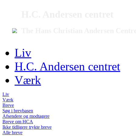
H.C. Andersen centret
The Hans Christian Andersen Centr
Liv
H.C. Andersen centret
Værk
Liv
Værk
Breve
Søg i brevbasen
Afsendere og modtagere
Breve om HCA
Ikke tidligere trykte breve
Alle breve