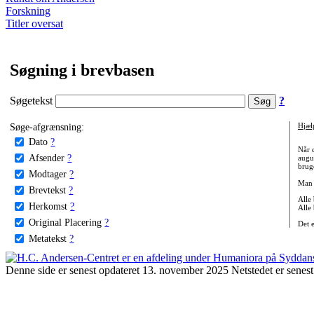
Forskning
Titler oversat
Søgning i brevbasen
Søgetekst
?
Søge-afgrænsning:
Hjæl
Dato
?
Når 
Afsender
?
augu
bruge
Modtager
?
Man 
Brevtekst
?
Alle
Herkomst
?
Alle
Original Placering
?
Det 
Metatekst
?
Denne side er senest opdateret 13. november 2025 Netstedet er senest