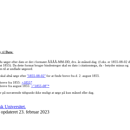
p til
Dato
:
du søger efter dato er det i formatet ÅÅÅÅ-MM-DD, dvs. år-måned-dag. (f.eks. er 1855-08-02 d
st 1855). Da dette format bruger bindestreger skal en dato i citationstegn, da - betyder minus og
s til at undlade søgeord.
skal altså søge efter
"1855-08-02"
for at finde breve fra d. 2. august 1855.
 breve fra 1855:
+1855*
 breve fra august 1855:
+"1855-08"*
er på nuværende tidspunkt ikke muligt at søge på kun måned eller dag.
 opdateret 23. februar 2023