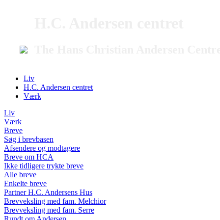
H.C. Andersen centret
The Hans Christian Andersen Centr
Liv
H.C. Andersen centret
Værk
Liv
Værk
Breve
Søg i brevbasen
Afsendere og modtagere
Breve om HCA
Ikke tidligere trykte breve
Alle breve
Enkelte breve
Partner H.C. Andersens Hus
Brevveksling med fam. Melchior
Brevveksling med fam. Serre
Rundt om Andersen