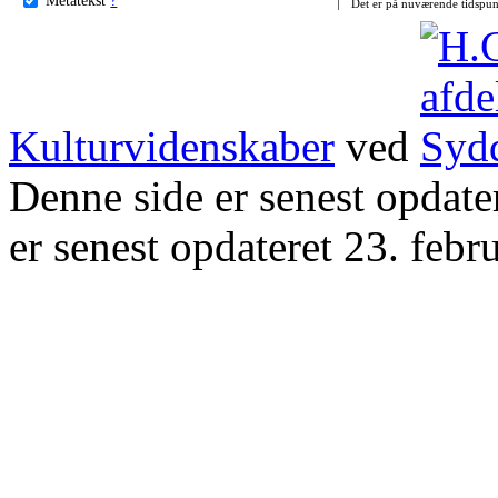
Det er på nuværende tidspun
Kulturvidenskaber
ved
Denne side er senest opdat
er senest opdateret 23. febr