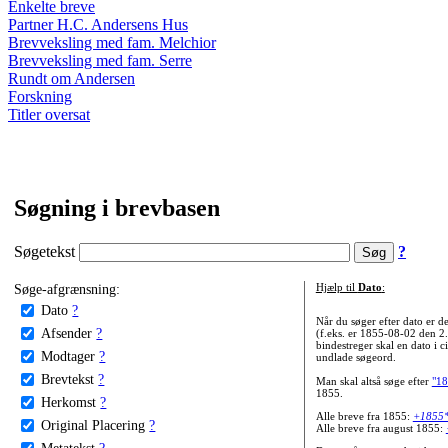
Enkelte breve
Partner H.C. Andersens Hus
Brevveksling med fam. Melchior
Brevveksling med fam. Serre
Rundt om Andersen
Forskning
Titler oversat
Søgning i brevbasen
Søgetekst
?
Søge-afgrænsning:
Hjælp til
Dato
:
Dato
?
Når du søger efter dato er
Afsender
?
(f.eks. er 1855-08-02 den 2
bindestreger skal en dato i c
Modtager
?
undlade søgeord.
Brevtekst
?
Man skal altså søge efter
"18
1855.
Herkomst
?
Alle breve fra 1855:
+1855
Original Placering
?
Alle breve fra august 1855:
Metatekst
?