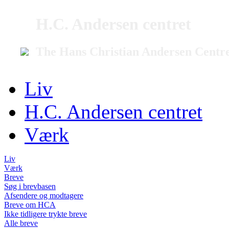
H.C. Andersen centret
The Hans Christian Andersen Centr
Liv
H.C. Andersen centret
Værk
Liv
Værk
Breve
Søg i brevbasen
Afsendere og modtagere
Breve om HCA
Ikke tidligere trykte breve
Alle breve