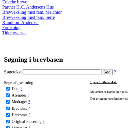
Enkelte breve
Partner H.C. Andersens Hus
Brevveksling med fam. Melchior
Brevveksling med fam. Serre
Rundt om Andersen
Forskning
Titler oversat
Søgning i brevbasen
Søgetekst
?
Søge-afgrænsning:
Hjælp til
Metatekst
:
Dato
?
Metatekst er forskellige reda
Afsender
?
Der er ingen restriktioner på
Modtager
?
Brevtekst
?
Herkomst
?
Original Placering
?
Metatekst
?