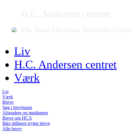
H.C. Andersen centret
The Hans Christian Andersen Centr
Liv
H.C. Andersen centret
Værk
Liv
Værk
Breve
Søg i brevbasen
Afsendere og modtagere
Breve om HCA
Ikke tidligere trykte breve
Alle breve