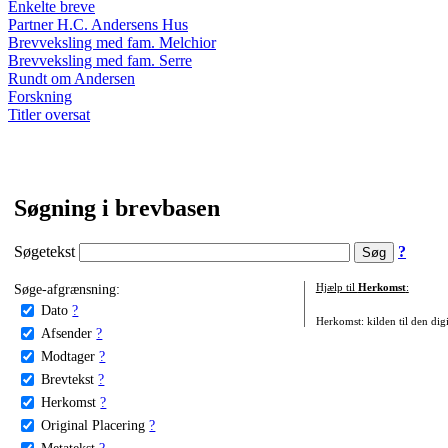
Enkelte breve
Partner H.C. Andersens Hus
Brevveksling med fam. Melchior
Brevveksling med fam. Serre
Rundt om Andersen
Forskning
Titler oversat
Søgning i brevbasen
Søgetekst
?
Søge-afgrænsning:
Hjælp til
Herkomst
:
Dato
?
Herkomst: kilden til den digi
Afsender
?
Modtager
?
Brevtekst
?
Herkomst
?
Original Placering
?
Metatekst
?