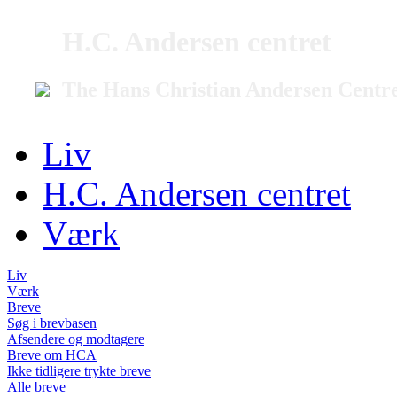
H.C. Andersen centret
The Hans Christian Andersen Centr
Liv
H.C. Andersen centret
Værk
Liv
Værk
Breve
Søg i brevbasen
Afsendere og modtagere
Breve om HCA
Ikke tidligere trykte breve
Alle breve