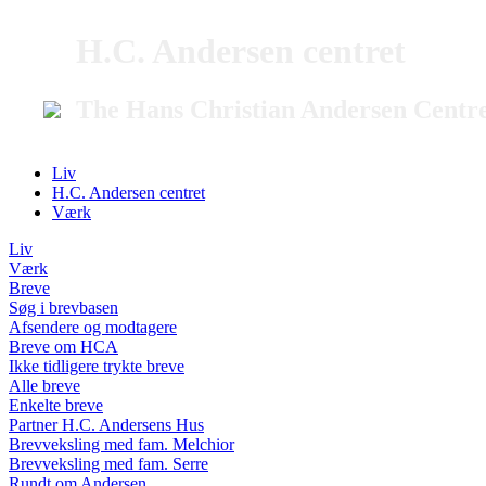
H.C. Andersen centret
The Hans Christian Andersen Centr
Liv
H.C. Andersen centret
Værk
Liv
Værk
Breve
Søg i brevbasen
Afsendere og modtagere
Breve om HCA
Ikke tidligere trykte breve
Alle breve
Enkelte breve
Partner H.C. Andersens Hus
Brevveksling med fam. Melchior
Brevveksling med fam. Serre
Rundt om Andersen