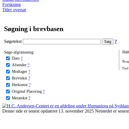
Forskning
Titler oversat
Søgning i brevbasen
Søgetekst
?
Søge-afgrænsning:
Hjæl
Dato
?
Brug 
Afsender
?
Find 
Modtager
?
Brevtekst
?
Herkomst
?
Original Placering
?
Metatekst
?
Denne side er senest opdateret 13. november 2025 Netstedet er senest