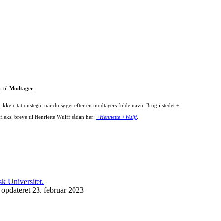
p til
Modtager
:
ikke citationstegn, når du søger efter en modtagers fulde navn. Brug i stedet +:
f.eks. breve til Henriette Wulff sådan her:
+Henriette +Wulff
.
 opdateret 23. februar 2023