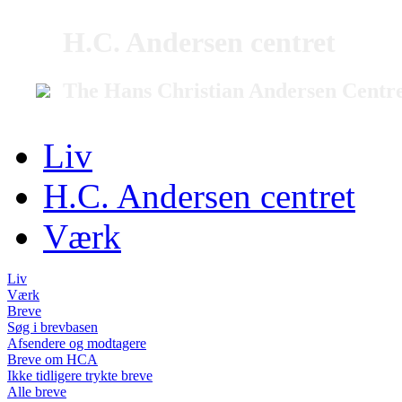
H.C. Andersen centret
The Hans Christian Andersen Centr
Liv
H.C. Andersen centret
Værk
Liv
Værk
Breve
Søg i brevbasen
Afsendere og modtagere
Breve om HCA
Ikke tidligere trykte breve
Alle breve