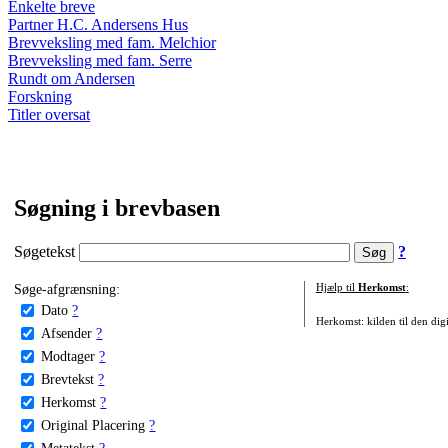
Enkelte breve
Partner H.C. Andersens Hus
Brevveksling med fam. Melchior
Brevveksling med fam. Serre
Rundt om Andersen
Forskning
Titler oversat
Søgning i brevbasen
Søgetekst
?
Søge-afgrænsning:
Hjælp til
Herkomst
:
Dato
?
Herkomst: kilden til den digi
Afsender
?
Modtager
?
Brevtekst
?
Herkomst
?
Original Placering
?
Metatekst
?