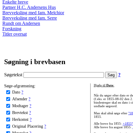
Enkelte breve
Partner H.C. Andersens Hus
Brevveksling med fam. Melchior
Brevveksling med fam. Serre
Rundt om Andersen
Forskning
Titler oversat
Søgning i brevbasen
Søgetekst
?
Søge-afgrænsning:
Hjælp til
Dato
:
Dato
?
Når du søger efter dato er
Afsender
?
(f.eks. er 1855-08-02 den 2
bindestreger skal en dato i c
Modtager
?
undlade søgeord.
Brevtekst
?
Man skal altså søge efter
"18
1855.
Herkomst
?
Alle breve fra 1855:
+1855
Original Placering
?
Alle breve fra august 1855:
Metatekst
?