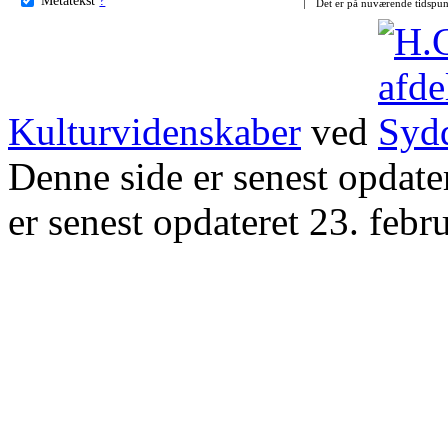
Det er på nuværende tidspun
Kulturvidenskaber
ved
Denne side er senest opdat
er senest opdateret 23. febr