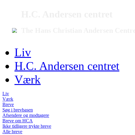
H.C. Andersen centret
The Hans Christian Andersen Centr
Liv
H.C. Andersen centret
Værk
Liv
Værk
Breve
Søg i brevbasen
Afsendere og modtagere
Breve om HCA
Ikke tidligere trykte breve
Alle breve