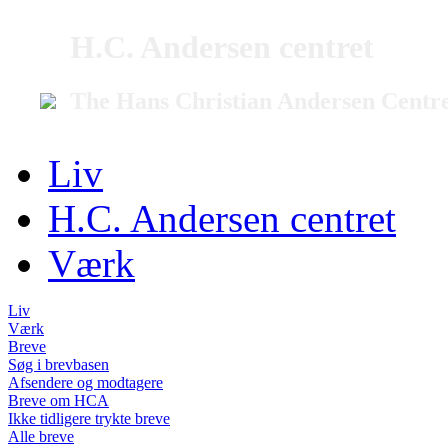
H.C. Andersen centret
The Hans Christian Andersen Centr
Liv
H.C. Andersen centret
Værk
Liv
Værk
Breve
Søg i brevbasen
Afsendere og modtagere
Breve om HCA
Ikke tidligere trykte breve
Alle breve