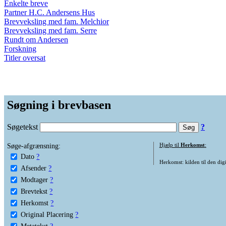
Enkelte breve
Partner H.C. Andersens Hus
Brevveksling med fam. Melchior
Brevveksling med fam. Serre
Rundt om Andersen
Forskning
Titler oversat
Søgning i brevbasen
Søgetekst
?
Søge-afgrænsning:
Hjælp til
Herkomst
:
Dato
?
Herkomst: kilden til den digi
Afsender
?
Modtager
?
Brevtekst
?
Herkomst
?
Original Placering
?
Metatekst
?