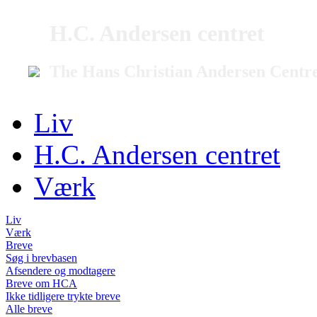
H.C. Andersen centret
The Hans Christian Andersen Centr
Liv
H.C. Andersen centret
Værk
Liv
Værk
Breve
Søg i brevbasen
Afsendere og modtagere
Breve om HCA
Ikke tidligere trykte breve
Alle breve