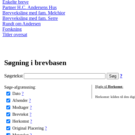
Enkelte breve
Partner H.C. Andersens Hus
Brevveksling med fam. Melchior
Brevveksling med fam. Serre
Rundt om Andersen
Forskning
Titler oversat
Søgning i brevbasen
Søgetekst
?
Søge-afgrænsning:
Hjælp til
Herkomst
:
Dato
?
Herkomst: kilden til den digi
Afsender
?
Modtager
?
Brevtekst
?
Herkomst
?
Original Placering
?
Metatekst
?