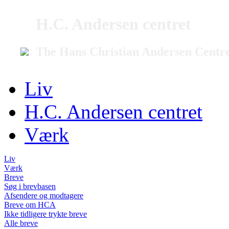
H.C. Andersen centret
The Hans Christian Andersen Centr
Liv
H.C. Andersen centret
Værk
Liv
Værk
Breve
Søg i brevbasen
Afsendere og modtagere
Breve om HCA
Ikke tidligere trykte breve
Alle breve