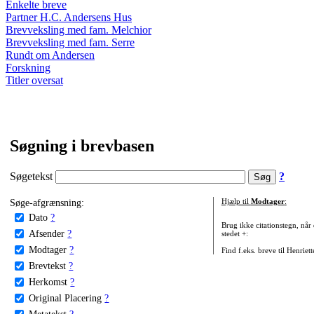
Enkelte breve
Partner H.C. Andersens Hus
Brevveksling med fam. Melchior
Brevveksling med fam. Serre
Rundt om Andersen
Forskning
Titler oversat
Søgning i brevbasen
Søgetekst
?
Søge-afgrænsning:
Hjælp til
Modtager
:
Dato
?
Brug ikke citationstegn, når
Afsender
?
stedet +:
Modtager
?
Find f.eks. breve til Henriet
Brevtekst
?
Herkomst
?
Original Placering
?
Metatekst
?