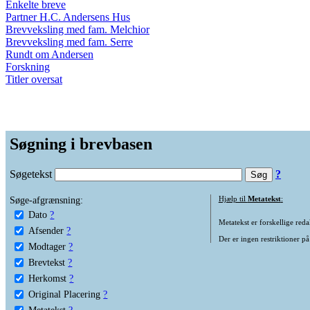
Enkelte breve
Partner H.C. Andersens Hus
Brevveksling med fam. Melchior
Brevveksling med fam. Serre
Rundt om Andersen
Forskning
Titler oversat
Søgning i brevbasen
Søgetekst
?
Søge-afgrænsning:
Hjælp til
Metatekst
:
Dato
?
Metatekst er forskellige reda
Afsender
?
Der er ingen restriktioner på
Modtager
?
Brevtekst
?
Herkomst
?
Original Placering
?
Metatekst
?