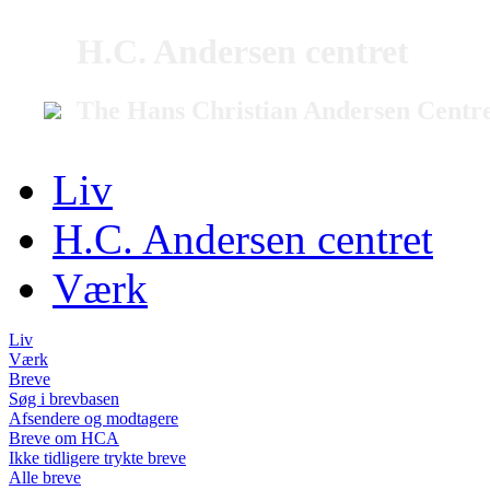
H.C. Andersen centret
The Hans Christian Andersen Centr
Liv
H.C. Andersen centret
Værk
Liv
Værk
Breve
Søg i brevbasen
Afsendere og modtagere
Breve om HCA
Ikke tidligere trykte breve
Alle breve