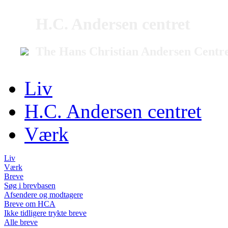
H.C. Andersen centret
The Hans Christian Andersen Centr
Liv
H.C. Andersen centret
Værk
Liv
Værk
Breve
Søg i brevbasen
Afsendere og modtagere
Breve om HCA
Ikke tidligere trykte breve
Alle breve