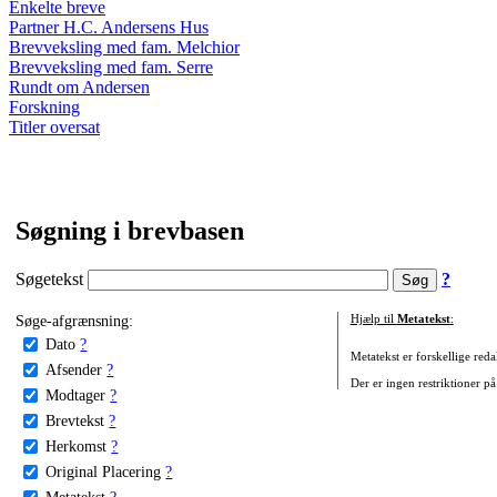
Enkelte breve
Partner H.C. Andersens Hus
Brevveksling med fam. Melchior
Brevveksling med fam. Serre
Rundt om Andersen
Forskning
Titler oversat
Søgning i brevbasen
Søgetekst
?
Søge-afgrænsning:
Hjælp til
Metatekst
:
Dato
?
Metatekst er forskellige reda
Afsender
?
Der er ingen restriktioner på
Modtager
?
Brevtekst
?
Herkomst
?
Original Placering
?
Metatekst
?