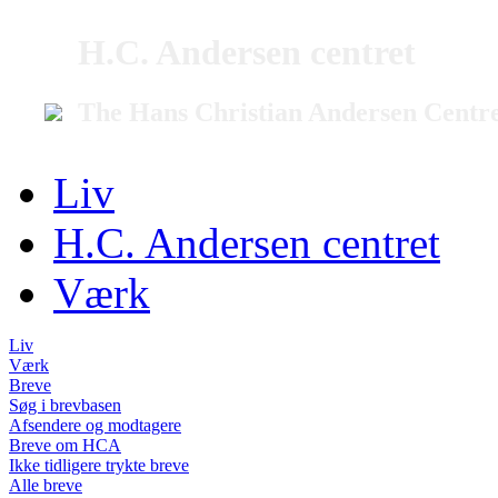
H.C. Andersen centret
The Hans Christian Andersen Centr
Liv
H.C. Andersen centret
Værk
Liv
Værk
Breve
Søg i brevbasen
Afsendere og modtagere
Breve om HCA
Ikke tidligere trykte breve
Alle breve