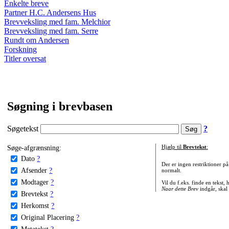
Enkelte breve
Partner H.C. Andersens Hus
Brevveksling med fam. Melchior
Brevveksling med fam. Serre
Rundt om Andersen
Forskning
Titler oversat
Søgning i brevbasen
Søgetekst
?
Søge-afgrænsning:
Hjælp til
Brevtekst
:
Dato
?
Der er ingen restriktioner p
Afsender
?
normalt.
Modtager
?
Vil du f.eks. finde en tekst,
Naar dette Brev
indgår, skal
Brevtekst
?
Herkomst
?
Original Placering
?
Metatekst
?