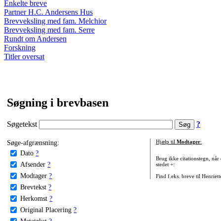
Enkelte breve
Partner H.C. Andersens Hus
Brevveksling med fam. Melchior
Brevveksling med fam. Serre
Rundt om Andersen
Forskning
Titler oversat
Søgning i brevbasen
Søgetekst
?
Søge-afgrænsning:
Hjælp til
Modtager
:
Dato
?
Brug ikke citationstegn, når
Afsender
?
stedet +:
Modtager
?
Find f.eks. breve til Henriet
Brevtekst
?
Herkomst
?
Original Placering
?
Metatekst
?