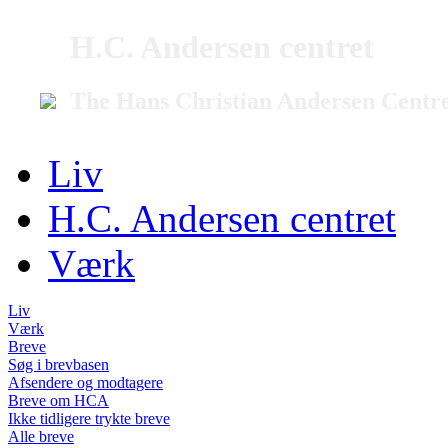
H.C. Andersen centret
The Hans Christian Andersen Centr
Liv
H.C. Andersen centret
Værk
Liv
Værk
Breve
Søg i brevbasen
Afsendere og modtagere
Breve om HCA
Ikke tidligere trykte breve
Alle breve