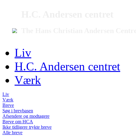
H.C. Andersen centret
The Hans Christian Andersen Centr
Liv
H.C. Andersen centret
Værk
Liv
Værk
Breve
Søg i brevbasen
Afsendere og modtagere
Breve om HCA
Ikke tidligere trykte breve
Alle breve