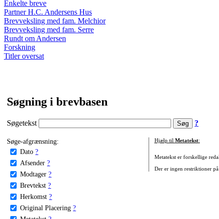
Enkelte breve
Partner H.C. Andersens Hus
Brevveksling med fam. Melchior
Brevveksling med fam. Serre
Rundt om Andersen
Forskning
Titler oversat
Søgning i brevbasen
Søgetekst
?
Søge-afgrænsning:
Hjælp til
Metatekst
:
Dato
?
Metatekst er forskellige reda
Afsender
?
Der er ingen restriktioner på
Modtager
?
Brevtekst
?
Herkomst
?
Original Placering
?
Metatekst
?